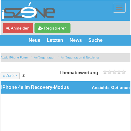
Anmelden
Registrieren
Neue
Letzten
News
Suche
Apple iPhone Forum
Anfängerfragen
Anfängerfragen & Notdienst
Themabewertung:
« Zurück
2
iPhone 4s im Recovery-Modus
Ansichts-Optionen