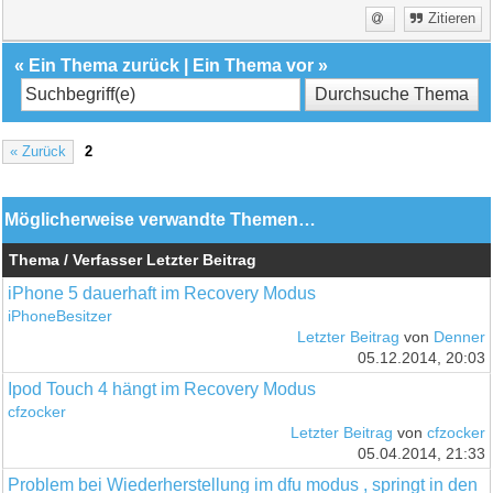
Zitieren
«
Ein Thema zurück
|
Ein Thema vor
»
« Zurück
2
Möglicherweise verwandte Themen…
Thema / Verfasser
Letzter Beitrag
iPhone 5 dauerhaft im Recovery Modus
iPhoneBesitzer
Letzter Beitrag
von
Denner
05.12.2014, 20:03
Ipod Touch 4 hängt im Recovery Modus
cfzocker
Letzter Beitrag
von
cfzocker
05.04.2014, 21:33
Problem bei Wiederherstellung im dfu modus , springt in den