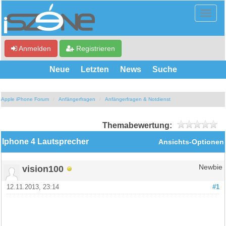
Anmelden
Registrieren
Neue
Letzten
News
Suche
Apple iPhone Forum
Anfängerfragen
Anfängerfragen & Notdienst
Themabewertung:
Iphone 4 Lautsprecher
Ansichts-Optionen
vision100
Newbie
12.11.2013, 23:14
#1