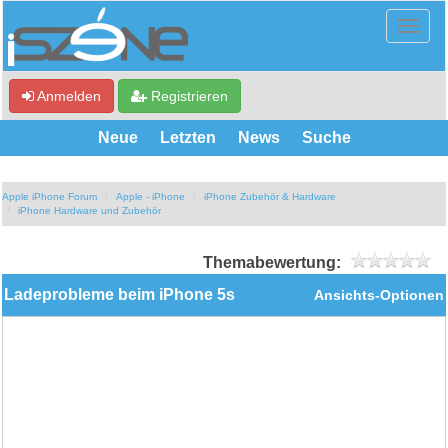
Anmelden
Registrieren
Neue
Letzten
News
Suche
Apple iPhone Forum
Apple - iPhone
iPhone Zubehör & Hardware
iPhone Hardware und Zubehör
Themabewertung:
Ladeprobleme beim iPhone 5s
Ansichts-Optionen