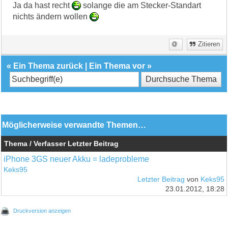
Ja da hast recht
solange die am Stecker-Standart
nichts ändern wollen
Zitieren
«
Ein Thema zurück
|
Ein Thema vor
»
Möglicherweise verwandte Themen…
Thema / Verfasser
Letzter Beitrag
iPhone 3GS neuer Akku = ladeprobleme
Keks95
Letzter Beitrag
von
Keks95
23.01.2012, 18:28
Druckversion anzeigen