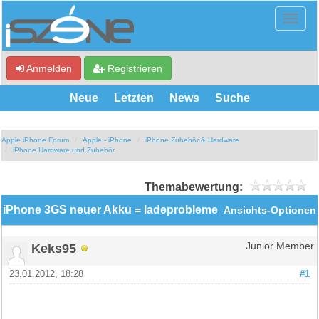
Anmelden
Registrieren
Neue
Letzten
News
Suche
Apple iPhone Forum
Apple - iPhone
iPhone Zubehör & Hardware
iPhone Hardware und Zubehör
Themabewertung:
iPhone 3GS neuer Akku = ladeprobleme
Ansichts-Optionen
Keks95
Junior Member
23.01.2012, 18:28
#1