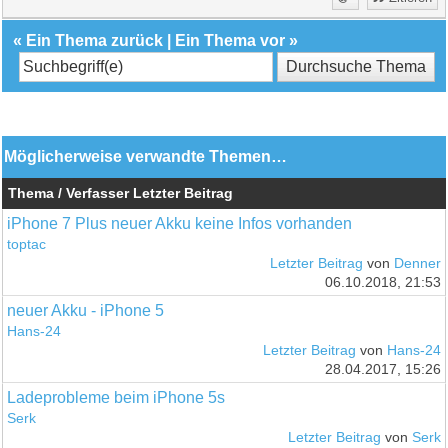
«
Ein Thema zurück
|
Ein Thema vor
»
Möglicherweise verwandte Themen…
Thema / Verfasser
Letzter Beitrag
iPhone 7 Plus neuer Akku keine Infos vorhanden
toptac
Letzter Beitrag
von
Denner
06.10.2018, 21:53
neuer Akku - iPhone 5
Hans-24
Letzter Beitrag
von
Hans-24
28.04.2017, 15:26
Ladeprobleme beim iPhone 5s
Serk
Letzter Beitrag
von
Serk