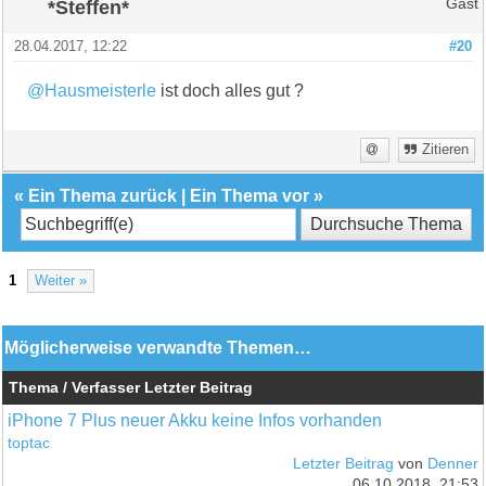
*Steffen*
Gast
28.04.2017, 12:22
#20
@Hausmeisterle
ist doch alles gut ?
Zitieren
«
Ein Thema zurück
|
Ein Thema vor
»
1
Weiter »
Möglicherweise verwandte Themen…
Thema / Verfasser
Letzter Beitrag
iPhone 7 Plus neuer Akku keine Infos vorhanden
toptac
Letzter Beitrag
von
Denner
06.10.2018, 21:53