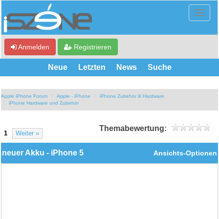
Anmelden
Registrieren
Neue
Letzten
News
Suche
Apple iPhone Forum
Apple - iPhone
iPhone Zubehör & Hardware
iPhone Hardware und Zubehör
Themabewertung:
1
Weiter »
neuer Akku - iPhone 5
Ansichts-Optionen