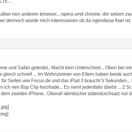
LTE...
alber nen anderen browser... opera umd chrome. die setzen zw
er dennoch würde mich interessieren ob da irgendwas fixer ist.
ome und Safari getestet.. Macht kein Unterschied... Oben bei mi
ads gleich schnell ... Im Wohnzimmer von Eltern haben beide auc
 für Seiten wie Focus.de und das iPad 3 braucht 5 Sekunden.
n ich nen Bsp Clip hochlade... Es nervt jedenfalls übelst ... 2 S
f dem zweiten iPhone.. Überall identischer datendurchsatz nur d