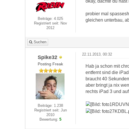
okay, dachte du hast 
probier mal spassesh
Beiträge: 4.025
gleichen unterbau, ab
Registriert seit: Nov
2012
Suchen
22.11.2013, 00:32
Spike32
Posting Freak
Hab ja schon mit chr
entfernt sind die iP
braucht 40 Sekunden
aber bringt ja nix wen
rechts iPad 3 und au
Beiträge: 1.238
Registriert seit: Jun
2010
Bewertung:
5