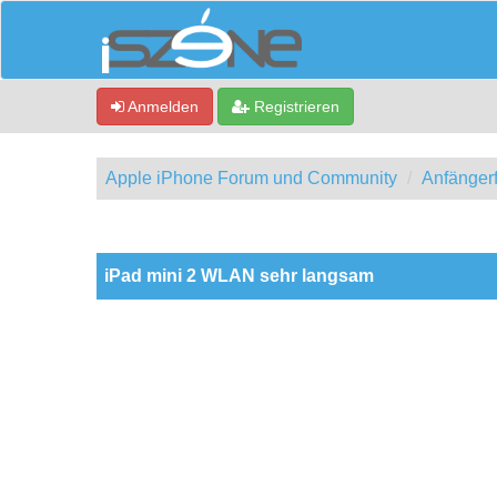
Anmelden
Registrieren
Apple iPhone Forum und Community
Anfänger
0 Bewertung(en) - 0 im Durchschnitt
1
2
3
4
5
iPad mini 2 WLAN sehr langsam