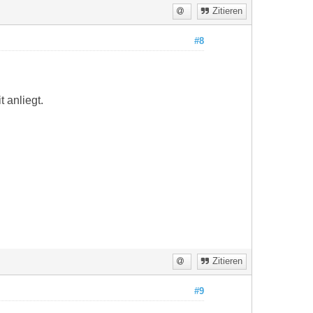
Zitieren
#8
 anliegt.
Zitieren
#9