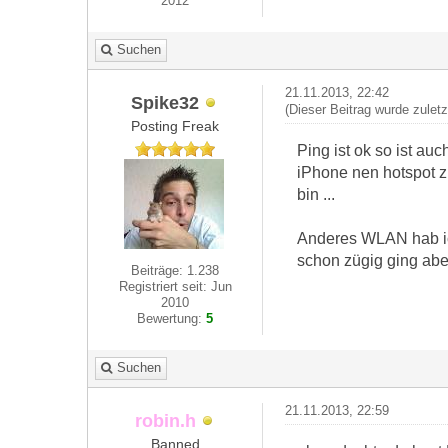
2012
Suchen
21.11.2013, 22:42
Spike32
(Dieser Beitrag wurde zulet
Posting Freak
Ping ist ok so ist a
iPhone nen hotspot z
bin ...
Anderes WLAN hab ich
schon zügig ging aber
Beiträge: 1.238
Registriert seit: Jun
2010
Bewertung:
5
Suchen
21.11.2013, 22:59
robin.h
Banned