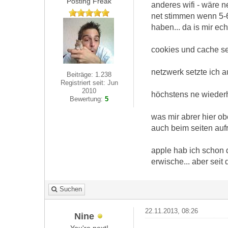
Posting Freak
anderes wifi - wäre 
net stimmen wenn 5-6
haben... da is mir ec
cookies und cache set
netzwerk setzte ich a
Beiträge: 1.238
Registriert seit: Jun
2010
höchstens ne wiederh
Bewertung:
5
was mir abrer hier obe
auch beim seiten auf
apple hab ich schon 
erwische... aber seit
Suchen
22.11.2013, 08:26
Nine