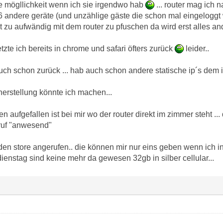
ne mögllichkeit wenn ich sie irgendwo hab
... router mag ich 
 andere geräte (und unzählige gäste die schon mal eingeloggt
ht zu aufwändig mit dem router zu pfuschen da wird erst alles 
zte ich bereits in chrome und safari öfters zurück
leider..
uch schon zurück ... hab auch schon andere statische ip´s dem 
erstellung könnte ich machen...
n aufgefallen ist bei mir wo der router direkt im zimmer steht ..
ruf "anwesend"
den store angerufen.. die können mir nur eins geben wenn ich i
 dienstag sind keine mehr da gewesen 32gb in silber cellular...