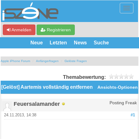
Anmelden
Registrieren
Neue
Letzten
News
Suche
Apple iPhone Forum
Anfängerfragen
Gelöste Fragen
Themabewertung:
[Gelöst] Aartemis vollständig entfernen
Ansichts-Optionen
Feuersalamander
Posting Freak
24.11.2013, 14:38
#1