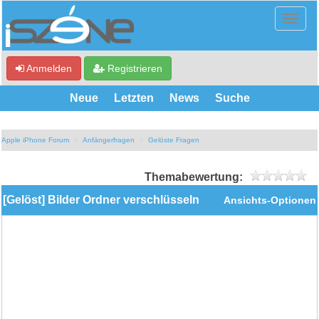
Anmelden
Registrieren
Neue
Letzten
News
Suche
Apple iPhone Forum
Anfängerfragen
Gelöste Fragen
Themabewertung:
[Gelöst] Bilder Ordner verschlüsseln
Ansichts-Optionen