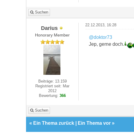
Suchen
22.12.2013, 16:28
Darius
Honorary Member
@doktor73
Jep, gerne doch.
Beiträge: 13.159
Registriert seit: Mar
2012
Bewertung:
366
Suchen
«
Ein Thema zurück
|
Ein Thema vor
»