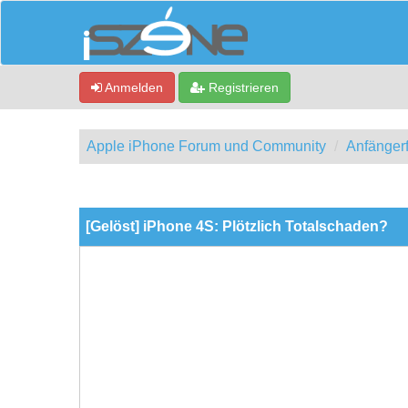
Anmelden
Registrieren
Apple iPhone Forum und Community
Anfänger
0 Bewertung(en) - 0 im Durchschnitt
1
2
3
4
5
[Gelöst] iPhone 4S: Plötzlich Totalschaden?