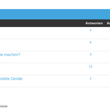
Antworten
A
4
6
 wie machen?
3
11
mobile Geräte
2
Gäste