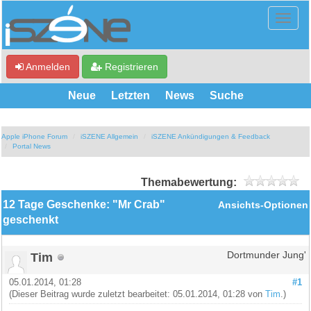
Anmelden
Registrieren
Neue
Letzten
News
Suche
Apple iPhone Forum
iSZENE Allgemein
iSZENE Ankündigungen & Feedback
Portal News
Themabewertung:
12 Tage Geschenke: "Mr Crab"
Ansichts-Optionen
geschenkt
Tim
Dortmunder Jung'
05.01.2014, 01:28
#1
(Dieser Beitrag wurde zuletzt bearbeitet: 05.01.2014, 01:28 von
Tim
.)