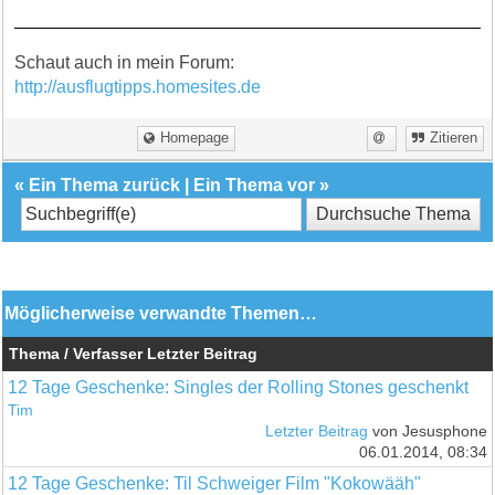
Schaut auch in mein Forum:
http://ausflugtipps.homesites.de
Homepage
Zitieren
«
Ein Thema zurück
|
Ein Thema vor
»
Möglicherweise verwandte Themen…
Thema / Verfasser
Letzter Beitrag
12 Tage Geschenke: Singles der Rolling Stones geschenkt
Tim
Letzter Beitrag
von Jesusphone
06.01.2014, 08:34
12 Tage Geschenke: Til Schweiger Film "Kokowääh"