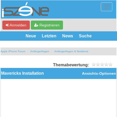
Anmelden
Registrieren
Neue
Letzten
News
Suche
Apple iPhone Forum
Anfängerfragen
Anfängerfragen & Notdienst
Themabewertung:
Mavericks Installation
Ansichts-Optionen