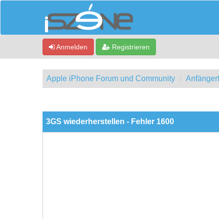
Anmelden
Registrieren
Apple iPhone Forum und Community
Anfänger
0 Bewertung(en) - 0 im Durchschnitt
1
2
3
4
5
3GS wiederherstellen - Fehler 1600