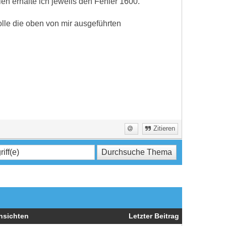
len erhalte ich jeweils den Fehler 1600.
olle die oben von mir ausgeführten
Zitieren
nsichten
Letzter Beitrag