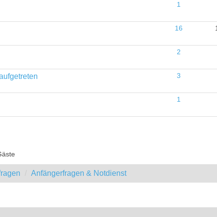
1
16
2
aufgetreten
3
1
Gäste
fragen
Anfängerfragen & Notdienst