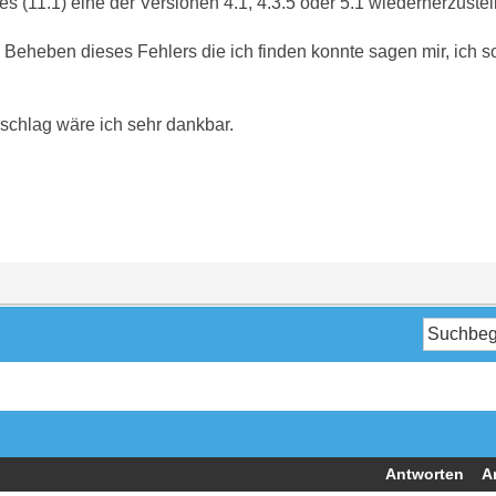
es (11.1) eine der Versionen 4.1, 4.3.5 oder 5.1 wiederherzustel
 Beheben dieses Fehlers die ich finden konnte sagen mir, ich s
rschlag wäre ich sehr dankbar.
Antworten
A