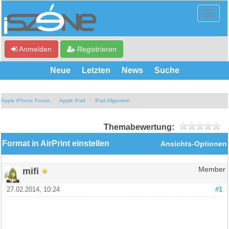
Anmelden
Registrieren
Neue
Letzten
News
Suche
Apple iPhone Forum
Apple iPad
iPad Allgemein
Themabewertung:
Format in AirPrint einstellen
Ansichts-Optionen
mifi
Member
27.02.2014, 10:24
#1