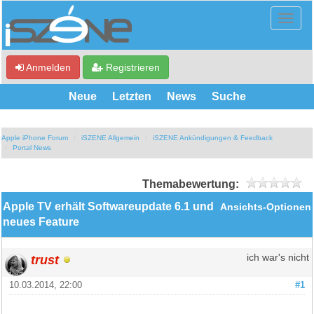
Anmelden
Registrieren
Neue
Letzten
News
Suche
Apple iPhone Forum
iSZENE Allgemein
iSZENE Ankündigungen & Feedback
Portal News
Themabewertung:
Apple TV erhält Softwareupdate 6.1 und
Ansichts-Optionen
neues Feature
trust
ich war's nicht
10.03.2014, 22:00
#1