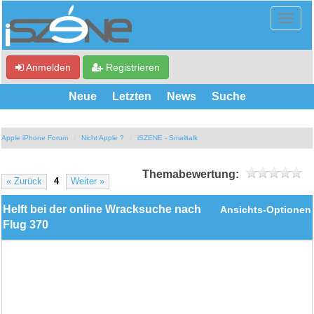
Anmelden
Registrieren
Neue
Letzten
News
Suche
Apple iPhone Forum
Nicht Apple ?
iSZENE - Smalltalk
Themabewertung:
« Zurück
4
Weiter »
Helft bei der online Wracksuche nach
Ansichts-Optionen
Flug 370