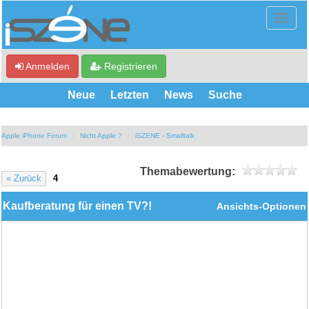
Anmelden
Registrieren
Neue
Letzten
News
Suche
Apple iPhone Forum
Nicht Apple ?
iSZENE - Smalltalk
Themabewertung:
« Zurück
4
Kaufberatung für einen TV?!
Ansichts-Optionen