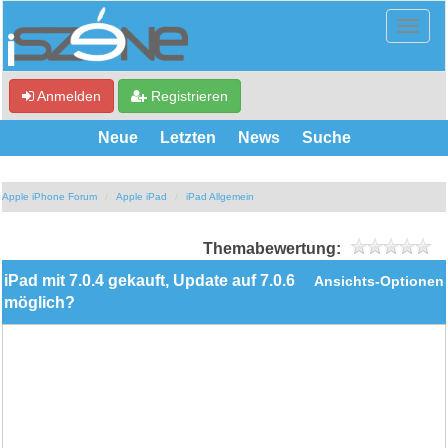
Anmelden
Registrieren
Neue
Letzten
News
Suche
Apple iPhone Forum
Apple iPad
iPad Allgemein
Themabewertung:
iPad mit 7.0.4 gekauft, Update auf 7.0.6
Ansichts-Optionen
möglich?