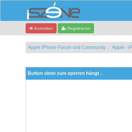
Anmelden
Registrieren
Apple iPhone Forum und Community
Apple - 
0 Bewertung(en) - 0 im Durchschnitt
1
2
3
4
5
Button oben zum sperren hängt ..