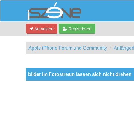
Anmelden
Registrieren
Apple iPhone Forum und Community
Anfänger
0 Bewertung(en) - 0 im Durchschnitt
1
2
3
4
5
bilder im Fotostream lassen sich nicht drehen