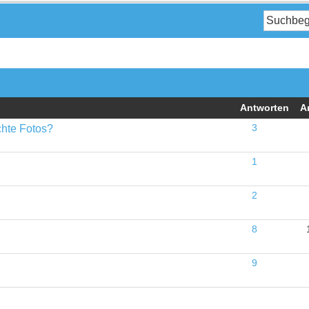
Antworten
A
chte Fotos?
3
1
2
8
9