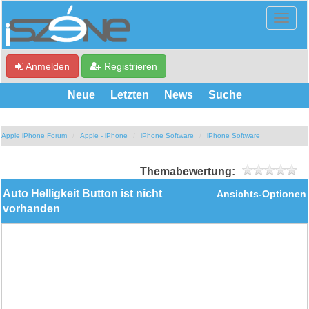
Anmelden
Registrieren
Neue
Letzten
News
Suche
Apple iPhone Forum
Apple - iPhone
iPhone Software
iPhone Software
Themabewertung:
Auto Helligkeit Button ist nicht
Ansichts-Optionen
vorhanden