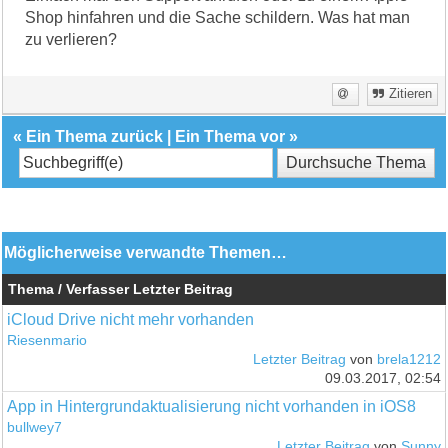
Shop hinfahren und die Sache schildern. Was hat man
zu verlieren?
Zitieren
«
Ein Thema zurück
|
Ein Thema vor
»
Möglicherweise verwandte Themen…
Thema / Verfasser
Letzter Beitrag
iCloud Drive nicht mehr vorhanden
Riesenmario
Letzter Beitrag
von
brela1212
09.03.2017, 02:54
App in Hintergrundaktualisierung nicht vorhanden in iOS8
bullwey7
Letzter Beitrag
von
Sunny