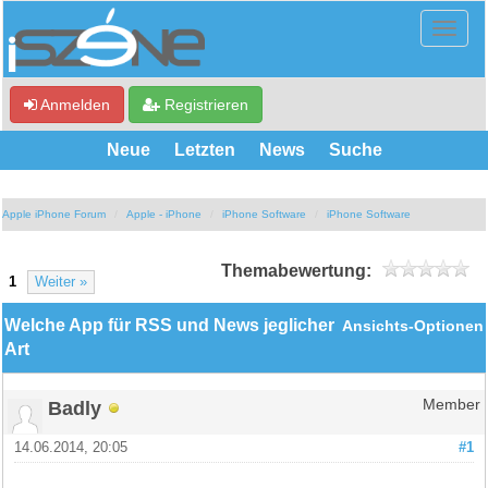
Anmelden
Registrieren
Neue
Letzten
News
Suche
Apple iPhone Forum
Apple - iPhone
iPhone Software
iPhone Software
Themabewertung:
1
Weiter »
Welche App für RSS und News jeglicher
Ansichts-Optionen
Art
Badly
Member
14.06.2014, 20:05
#1