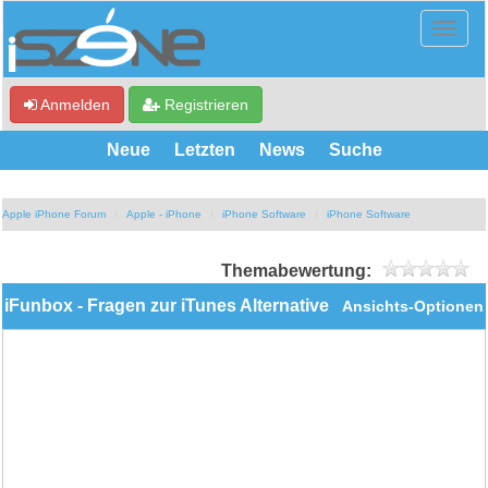
Anmelden
Registrieren
Neue
Letzten
News
Suche
Apple iPhone Forum
Apple - iPhone
iPhone Software
iPhone Software
Themabewertung:
iFunbox - Fragen zur iTunes Alternative
Ansichts-Optionen