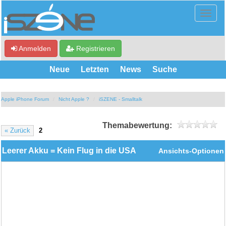
Anmelden
Registrieren
Neue
Letzten
News
Suche
Apple iPhone Forum
Nicht Apple ?
iSZENE - Smalltalk
Themabewertung:
« Zurück
2
Leerer Akku = Kein Flug in die USA
Ansichts-Optionen