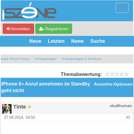
Anmelden
Registrieren
Neue
Letzten
News
Suche
Apple iPhone Forum
Anfängerfragen
Anfängerfragen & Notdienst
Themabewertung:
iPhone 6+ Anruf annehmen im Standby
Ansichts-Optionen
geht nicht
Tinte
studihuman
27.09.2014, 19:50
#1