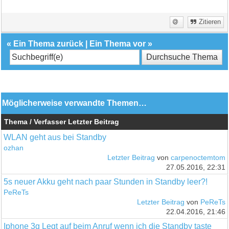
Zitieren
«
Ein Thema zurück
|
Ein Thema vor
»
Möglicherweise verwandte Themen…
Thema / Verfasser
Letzter Beitrag
WLAN geht aus bei Standby
ozhan
Letzter Beitrag
von
carpenoctemtom
27.05.2016, 22:31
5s neuer Akku geht nach paar Stunden in Standby leer?!
PeReTs
Letzter Beitrag
von
PeReTs
22.04.2016, 21:46
Iphone 3g Legt auf beim Anruf wenn ich die Standby taste