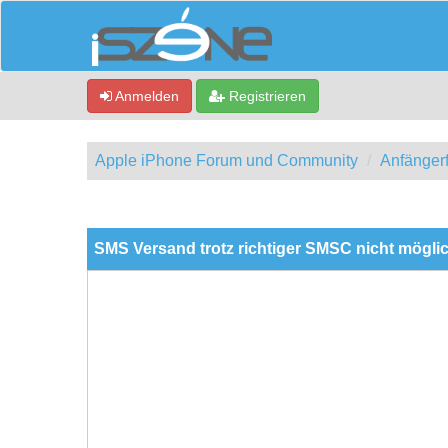
Anmelden
Registrieren
Apple iPhone Forum und Community
Anfänger
0 Bewertung(en) - 0 im Durchschnitt
1
2
3
4
5
SMS Versand trotz richtiger SMSC nicht mögli