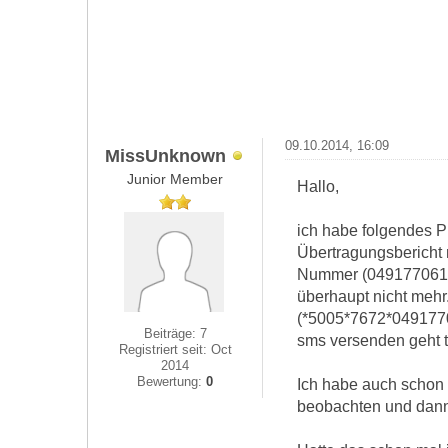
09.10.2014, 16:09
MissUnknown
Junior Member
Hallo,
ich habe folgendes P
Übertragungsbericht 
Nummer (04917706100
überhaupt nicht mehr
(*5005*7672*04917706
Beiträge: 7
sms versenden geht t
Registriert seit: Oct
2014
Bewertung:
0
Ich habe auch schon b
beobachten und dann 