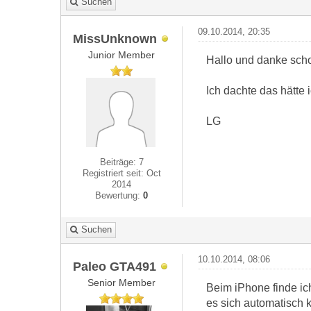
Suchen
09.10.2014, 20:35
MissUnknown
Junior Member
Hallo und danke scho
Ich dachte das hätt
LG
Beiträge: 7
Registriert seit: Oct
2014
Bewertung:
0
Suchen
10.10.2014, 08:06
Paleo GTA491
Senior Member
Beim iPhone finde ic
es sich automatisch k