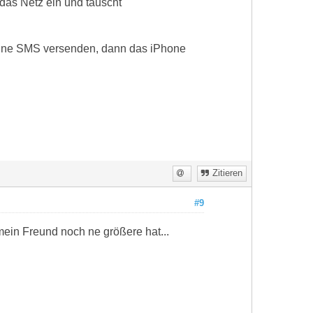
das Netz ein und tauscht
eine SMS versenden, dann das iPhone
Zitieren
#9
mein Freund noch ne größere hat...