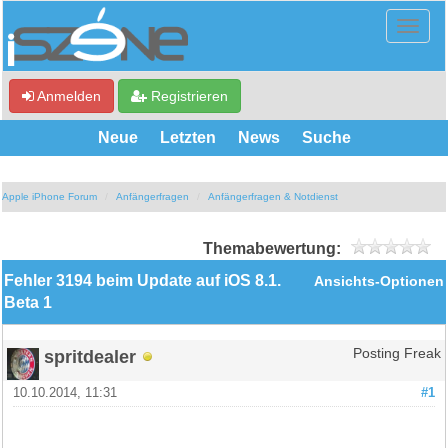
Anmelden
Registrieren
Neue
Letzten
News
Suche
Apple iPhone Forum
Anfängerfragen
Anfängerfragen & Notdienst
Themabewertung:
Fehler 3194 beim Update auf iOS 8.1.
Ansichts-Optionen
Beta 1
spritdealer
Posting Freak
10.10.2014, 11:31
#1