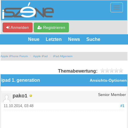
Anmelden
Registrieren
Neue
Letzten
News
Suche
Apple iPhone Forum
Apple iPad
iPad Allgemein
Themabewertung:
ipad 1. generation
Ansichts-Optionen
pako1
Senior Member
11.10.2014, 03:48
#1