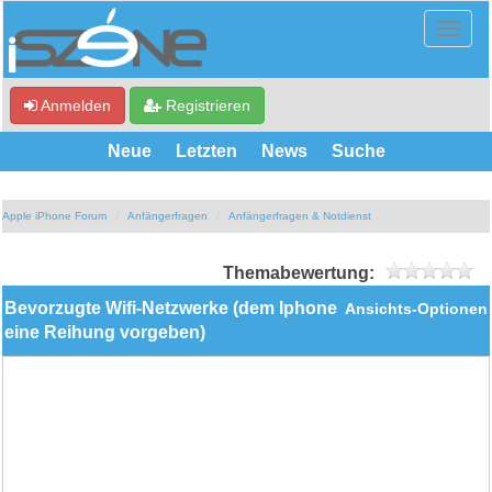
Anmelden
Registrieren
Neue
Letzten
News
Suche
Apple iPhone Forum
Anfängerfragen
Anfängerfragen & Notdienst
Themabewertung:
Bevorzugte Wifi-Netzwerke (dem Iphone
Ansichts-Optionen
eine Reihung vorgeben)