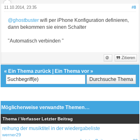
11.10.2014, 23:35
#8
@ghostbuster
wifi per iPhone Konfiguration definieren,
dann bekommen sie einen Schalter
"Automatisch verbinden "
Zitieren
«
Ein Thema zurück
|
Ein Thema vor
»
Möglicherweise verwandte Themen…
Thema / Verfasser
Letzter Beitrag
reihung der musiktitel in der wiedergabeliste
werner29