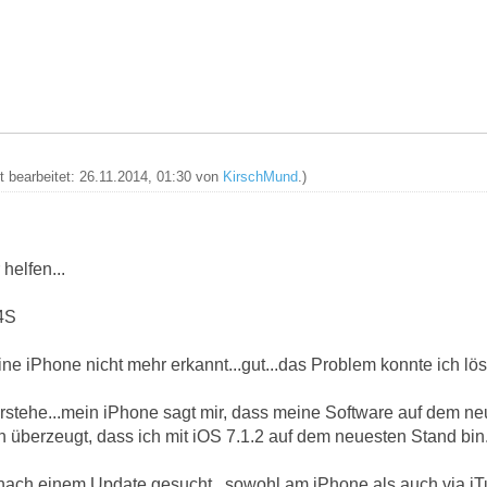
zt bearbeitet: 26.11.2014, 01:30 von
KirschMund
.)
 helfen...
4S
ne iPhone nicht mehr erkannt...gut...das Problem konnte ich lös
rstehe...mein iPhone sagt mir, dass meine Software auf dem neu
n überzeugt, dass ich mit iOS 7.1.2 auf dem neuesten Stand bin
nach einem Update gesucht...sowohl am iPhone als auch via i