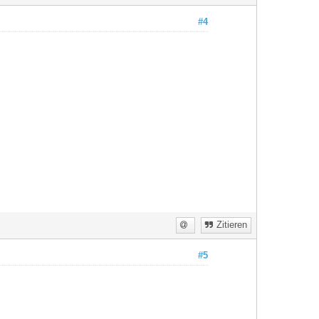
#4
Zitieren
#5