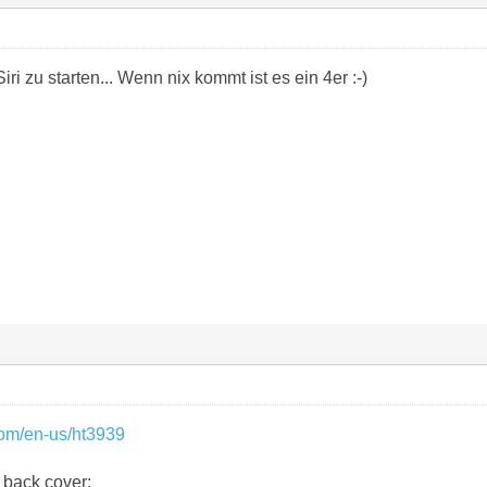
ri zu starten... Wenn nix kommt ist es ein 4er :-)
com/en-us/ht3939
 back cover: