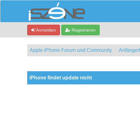
Anmelden
Registrieren
Apple iPhone Forum und Community
Anfänger
0 Bewertung(en) - 0 im Durchschnitt
1
2
3
4
5
iPhone findet update nicht