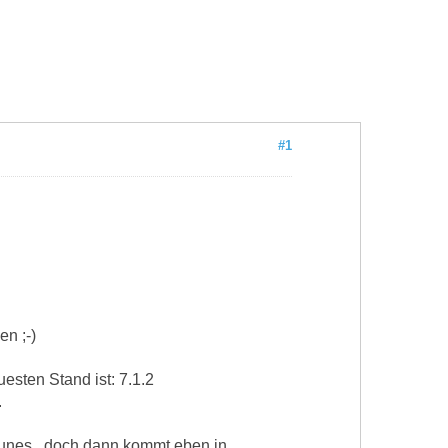
#1
en ;-)
esten Stand ist: 7.1.2
.
Tunes...doch dann kommt eben in