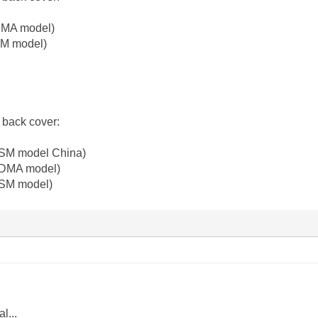
DMA model)
SM model)
 back cover:
GSM model China)
CDMA model)
GSM model)
l...