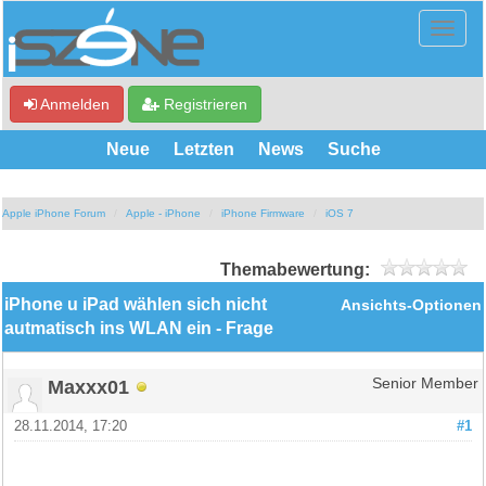
Anmelden
Registrieren
Neue
Letzten
News
Suche
Apple iPhone Forum
Apple - iPhone
iPhone Firmware
iOS 7
Themabewertung:
iPhone u iPad wählen sich nicht
Ansichts-Optionen
autmatisch ins WLAN ein - Frage
Maxxx01
Senior Member
28.11.2014, 17:20
#1