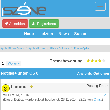
Anmelden
Registrieren
Neue
Letzten
News
Suche
Apple iPhone Forum
Apple - iPhone
iPhone Software
iPhone Cydia
Themabewertung:
1
Weiter »
Notifier+ unter iOS 8
Ansichts-Optionen
hammeli
Posting Freak
28.11.2014, 18:19
#1
(Dieser Beitrag wurde zuletzt bearbeitet: 28.11.2014, 22:22 von
Chris
.)