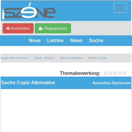
Anmelden
Registrieren
Neue
Letzten
News
Suche
Apple iPhone Forum
Apple - iPhone
iPhone Software
iPhone Cydia
Themabewertung:
Suche Copic Alternative
Ansichts-Optionen