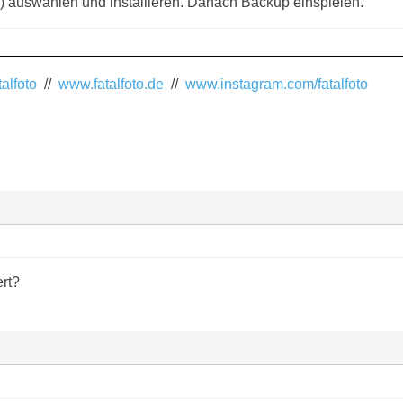
 ) auswählen und installieren. Danach Backup einspielen.
alfoto
//
www.fatalfoto.de
//
www.instagram.com/fatalfoto
ert?