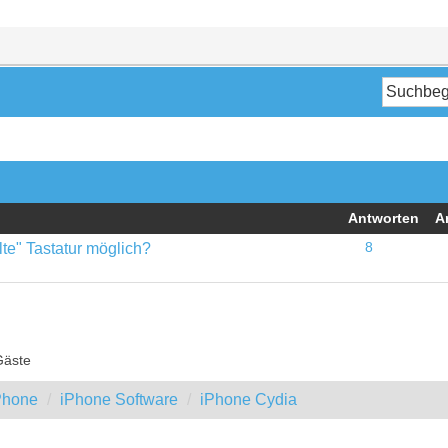
Antworten
A
lte" Tastatur möglich?
8
Gäste
iPhone
iPhone Software
iPhone Cydia