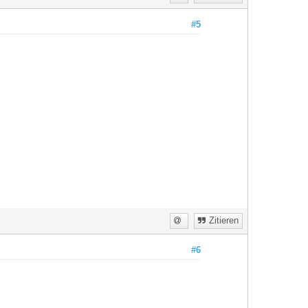
#5
Zitieren
#6