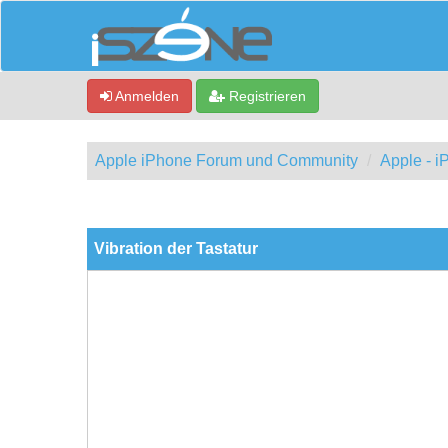
Anmelden
Registrieren
Apple iPhone Forum und Community
Apple - 
0 Bewertung(en) - 0 im Durchschnitt
1
2
3
4
5
Vibration der Tastatur