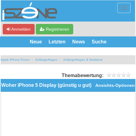
Anmelden
Registrieren
Neue
Letzten
News
Suche
Apple iPhone Forum
Anfängerfragen
Anfängerfragen & Notdienst
Themabewertung:
Woher iPhone 5 Display (günstig u gut)
Ansichts-Optionen