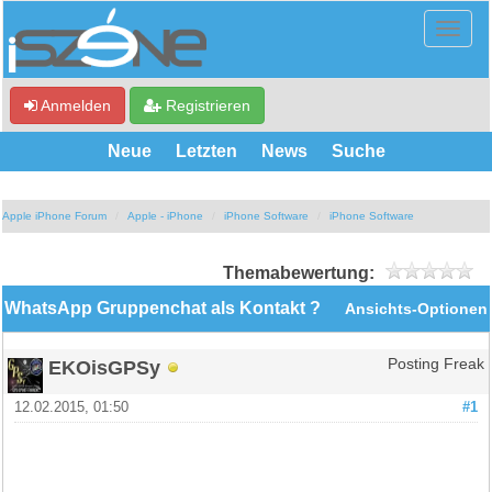
Anmelden
Registrieren
Neue
Letzten
News
Suche
Apple iPhone Forum
Apple - iPhone
iPhone Software
iPhone Software
Themabewertung:
WhatsApp Gruppenchat als Kontakt ?
Ansichts-Optionen
EKOisGPSy
Posting Freak
12.02.2015, 01:50
#1