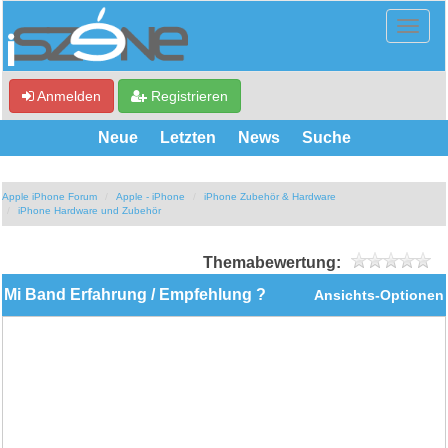
Anmelden
Registrieren
Neue
Letzten
News
Suche
Apple iPhone Forum
Apple - iPhone
iPhone Zubehör & Hardware
iPhone Hardware und Zubehör
Themabewertung:
Mi Band Erfahrung / Empfehlung ?
Ansichts-Optionen