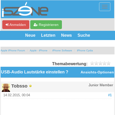
Anmelden
Registrieren
Neue
Letzten
News
Suche
Apple iPhone Forum
Apple - iPhone
iPhone Software
iPhone Cydia
Themabewertung:
USB-Audio Lautstärke einstellen ?
Ansichts-Optionen
Tobsso
Junior Member
14.02.2015, 00:04
#1