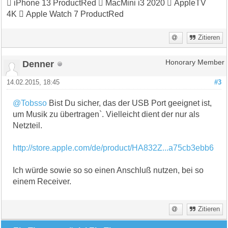
 iPhone 13 ProductRed  MacMini i3 2020  AppleTV
4K  Apple Watch 7 ProductRed
Zitieren
Denner
Honorary Member
14.02.2015, 18:45
#3
@Tobsso
Bist Du sicher, das der USB Port geeignet ist,
um Musik zu übertragen`. Vielleicht dient der nur als
Netzteil.
http://store.apple.com/de/product/HA832Z...a75cb3ebb6
Ich würde sowie so so einen Anschluß nutzen, bei so
einem Receiver.
Zitieren