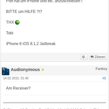
Port hat um iPhone und etc. anzuschließen !
BITTE um HILFE ?!?
THX
Tobi
iPhone 6 iOS 8.1.2 Jailbreak
Zitieren
Audionymous
Fanboy
14.02.2015, 01:40
#2
Am Receiver?