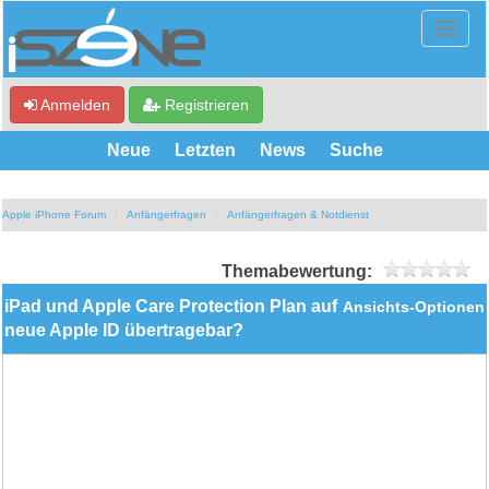
Anmelden
Registrieren
Neue
Letzten
News
Suche
Apple iPhone Forum
Anfängerfragen
Anfängerfragen & Notdienst
Themabewertung:
iPad und Apple Care Protection Plan auf
Ansichts-Optionen
neue Apple ID übertragebar?