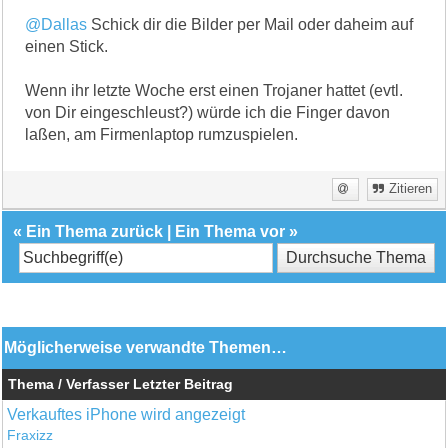
@Dallas
Schick dir die Bilder per Mail oder daheim auf
einen Stick.
Wenn ihr letzte Woche erst einen Trojaner hattet (evtl.
von Dir eingeschleust?) würde ich die Finger davon
laßen, am Firmenlaptop rumzuspielen.
Zitieren
«
Ein Thema zurück
|
Ein Thema vor
»
Möglicherweise verwandte Themen…
Thema / Verfasser
Letzter Beitrag
Verkauftes iPhone wird angezeigt
Fraxizz