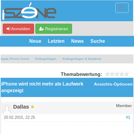
Anmelden
Registrieren
Neue
Letzten
News
Suche
Apple iPhone Forum
Anfängerfragen
Anfängerfragen & Notdienst
Themabewertung:
iPhone wird nicht mehr als Laufwerk
Ansichts-Optionen
angezeigt
Dallas
Member
20.02.2015, 22:25
#1