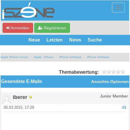
Anmelden
Registrieren
Neue
Letzten
News
Suche
Apple iPhone Forum
Apple - iPhone
iPhone Software
iPhone Software
Themabewertung:
Gesendete E-Mails
Ansichts-Optionen
Iberer
Junior Member
05.03.2015, 17:29
#1