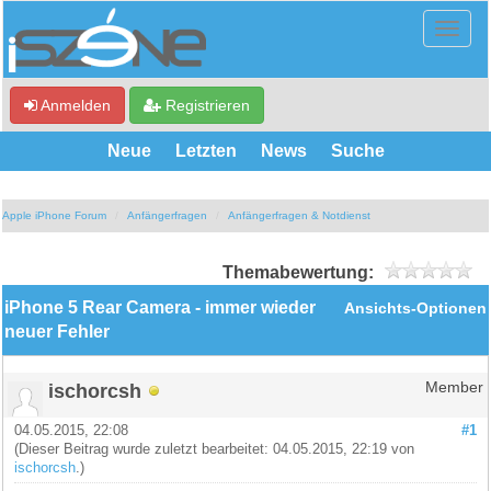
Anmelden
Registrieren
Neue
Letzten
News
Suche
Apple iPhone Forum
Anfängerfragen
Anfängerfragen & Notdienst
Themabewertung:
iPhone 5 Rear Camera - immer wieder
Ansichts-Optionen
neuer Fehler
ischorcsh
Member
04.05.2015, 22:08
#1
(Dieser Beitrag wurde zuletzt bearbeitet: 04.05.2015, 22:19 von
ischorcsh
.)