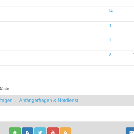
14
1
7
8
Gäste
fragen
Anfängerfragen & Notdienst
-