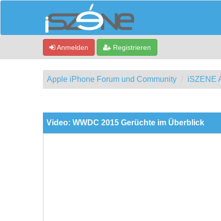
Anmelden
Registrieren
Apple iPhone Forum und Community
iSZENE A
0 Bewertung(en) - 0 im Durchschnitt
1
2
3
4
5
Video: WWDC 2015 Gerüchte im Überblick