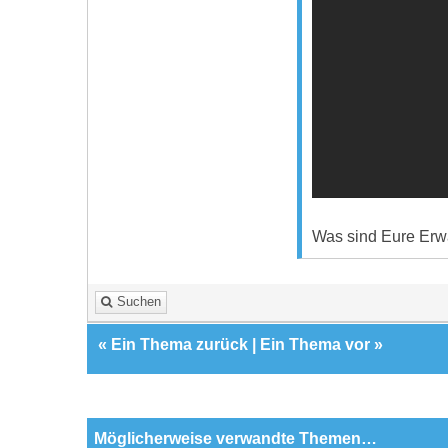
Was sind Eure Erwa
Suchen
«
Ein Thema zurück
|
Ein Thema vor
»
Möglicherweise verwandte Themen…