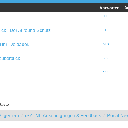
Antworten
A
0
ick - Der Allround-Schutz
1
ihr live dabei.
248
eüberblick
23
59
Gäste
llgemein
iSZENE Ankündigungen & Feedback
Portal Ne