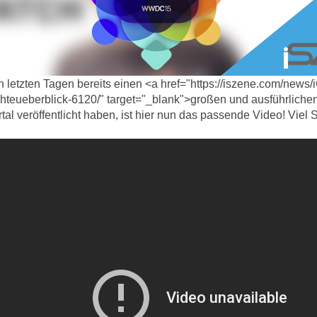
 letzten Tagen bereits einen <a href="https://iszene.com/news/
eueberblick-6120/" target="_blank">großen und ausführlichen
rtal veröffentlicht haben, ist hier nun das passende Video! Vie