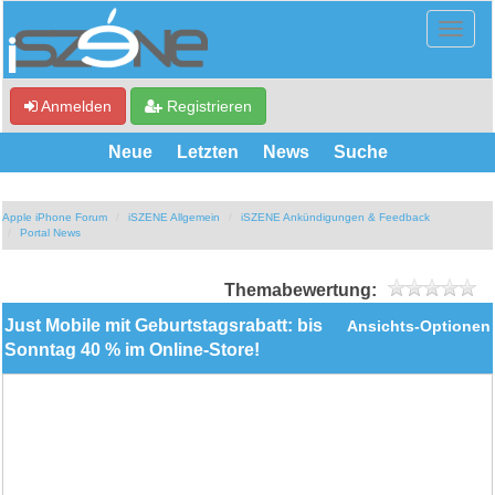
Anmelden
Registrieren
Neue
Letzten
News
Suche
Apple iPhone Forum
iSZENE Allgemein
iSZENE Ankündigungen & Feedback
Portal News
Themabewertung:
Just Mobile mit Geburtstagsrabatt: bis
Ansichts-Optionen
Sonntag 40 % im Online-Store!