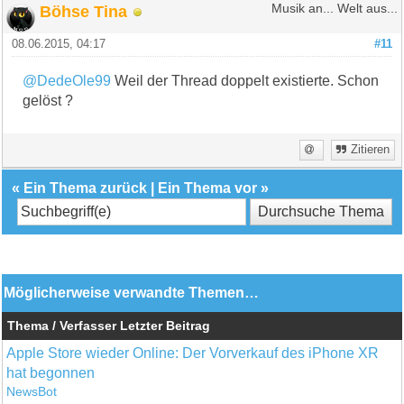
Böhse Tina
Musik an... Welt aus...
08.06.2015, 04:17
#11
@DedeOle99
Weil der Thread doppelt existierte. Schon
gelöst ?
Zitieren
«
Ein Thema zurück
|
Ein Thema vor
»
Möglicherweise verwandte Themen…
Thema / Verfasser
Letzter Beitrag
Apple Store wieder Online: Der Vorverkauf des iPhone XR
hat begonnen
NewsBot