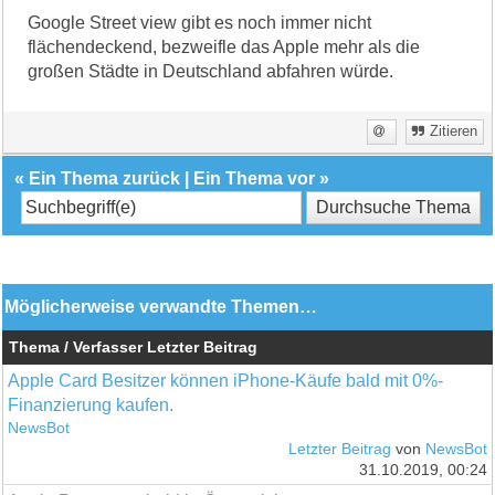
Google Street view gibt es noch immer nicht
flächendeckend, bezweifle das Apple mehr als die
großen Städte in Deutschland abfahren würde.
Zitieren
«
Ein Thema zurück
|
Ein Thema vor
»
Möglicherweise verwandte Themen…
Thema / Verfasser
Letzter Beitrag
Apple Card Besitzer können iPhone-Käufe bald mit 0%-
Finanzierung kaufen.
NewsBot
Letzter Beitrag
von
NewsBot
31.10.2019, 00:24