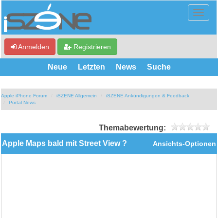
Anmelden
Registrieren
Neue
Letzten
News
Suche
Apple iPhone Forum
iSZENE Allgemein
iSZENE Ankündigungen & Feedback
Portal News
Themabewertung:
Apple Maps bald mit Street View ?
Ansichts-Optionen