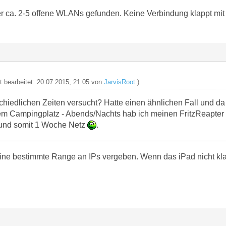
r ca. 2-5 offene WLANs gefunden. Keine Verbindung klappt mi
zt bearbeitet: 20.07.2015, 21:05 von
JarvisRoot
.)
chiedlichen Zeiten versucht? Hatte einen ähnlichen Fall und da
em Campingplatz - Abends/Nachts hab ich meinen FritzReapter 
nd somit 1 Woche Netz
.
eine bestimmte Range an IPs vergeben. Wenn das iPad nicht klap