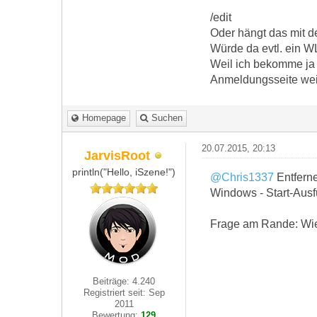
/edit
Oder hängt das mit
Würde da evtl. ein W
Weil ich bekomme ja 
Anmeldungsseite weit
Homepage
Suchen
20.07.2015, 20:13
JarvisRoot
println("Hello, iSzene!")
@Chris1337
Entferne
Windows - Start-Ausf
Frage am Rande: Wie 
Beiträge: 4.240
Registriert seit: Sep
2011
Bewertung:
129