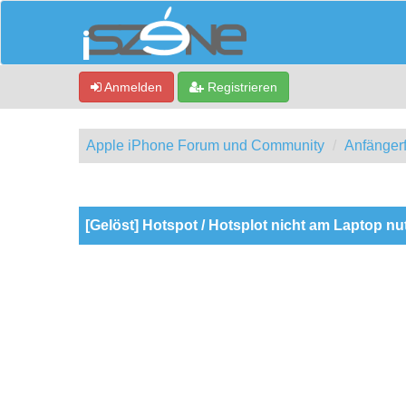
Anmelden
Registrieren
Apple iPhone Forum und Community
Anfänger
0 Bewertung(en) - 0 im Durchschnitt
1
2
3
4
5
[Gelöst] Hotspot / Hotsplot nicht am Laptop nu