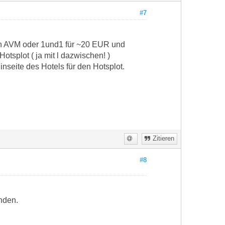
#7
on AVM oder 1und1 für ~20 EUR und
splot ( ja mit l dazwischen! )
inseite des Hotels für den Hotsplot.
Zitieren
#8
nden.