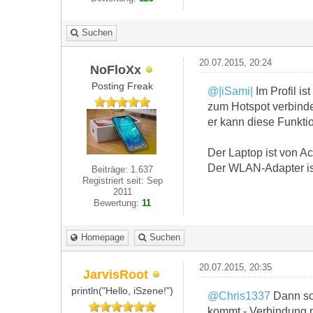
Suchen
20.07.2015, 20:24
NoFloXx
Posting Freak
@|iSami|
Im Profil is
zum Hotspot verbinde
er kann diese Funkt
Der Laptop ist von Ac
Der WLAN-Adapter is
Beiträge: 1.637
Registriert seit: Sep
2011
Bewertung:
11
Homepage
Suchen
20.07.2015, 20:35
JarvisRoot
println("Hello, iSzene!")
@Chris1337
Dann so
kommt - Verbindung n