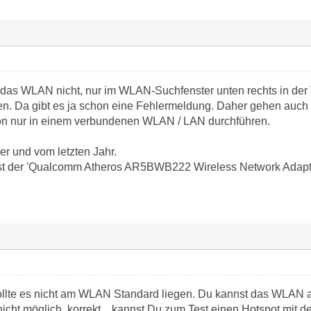
t das WLAN nicht, nur im WLAN-Suchfenster unten rechts in der T
n. Da gibt es ja schon eine Fehlermeldung. Daher gehen auch d
ion nur in einem verbundenen WLAN / LAN durchführen.
er und vom letzten Jahr.
t der 'Qualcomm Atheros AR5BWB222 Wireless Network Adapte
llte es nicht am WLAN Standard liegen. Du kannst das WLAN 
icht möglich, korrekt... kannst Du zum Test einen Hotspot mit 