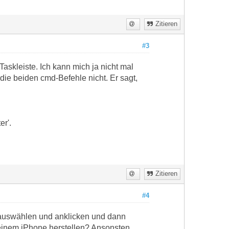
Zitieren
#3
askleiste. Ich kann mich ja nicht mal
ie beiden cmd-Befehle nicht. Er sagt,
r'.
Zitieren
#4
auswählen und anklicken und dann
deinem iPhone herstellen? Ansonsten