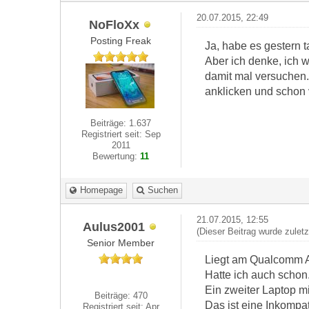
20.07.2015, 22:49
NoFloXx
Posting Freak
Ja, habe es gestern 
Aber ich denke, ich
damit mal versuchen.
anklicken und schon v
Beiträge: 1.637
Registriert seit: Sep
2011
Bewertung:
11
Homepage
Suchen
21.07.2015, 12:55
Aulus2001
(Dieser Beitrag wurde zulet
Senior Member
Liegt am Qualcomm 
Hatte ich auch schon
Ein zweiter Laptop mi
Beiträge: 470
Das ist eine Inkompat
Registriert seit: Apr