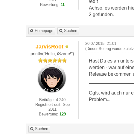
/edit
Bewertung:
11
Achso, es werden hie
2 gefunden.
Homepage
Suchen
20.07.2015, 21:01
JarvisRoot
(Dieser Beitrag wurde zulet
println("Hello, iSzene!")
Hast Du es an unters
werden - war auf ein
Release bekommen u
Ggfs. wird auch nur 
Problem...
Beiträge: 4.240
Registriert seit: Sep
2011
Bewertung:
129
Suchen