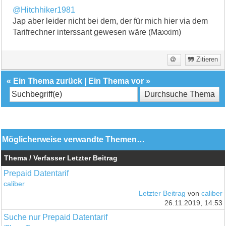
@Hitchhiker1981
Jap aber leider nicht bei dem, der für mich hier via dem
Tarifrechner interssant gewesen wäre (Maxxim)
Zitieren
«
Ein Thema zurück
|
Ein Thema vor
»
Möglicherweise verwandte Themen…
Thema / Verfasser
Letzter Beitrag
Prepaid Datentarif
caliber
Letzter Beitrag
von
caliber
26.11.2019, 14:53
Suche nur Prepaid Datentarif