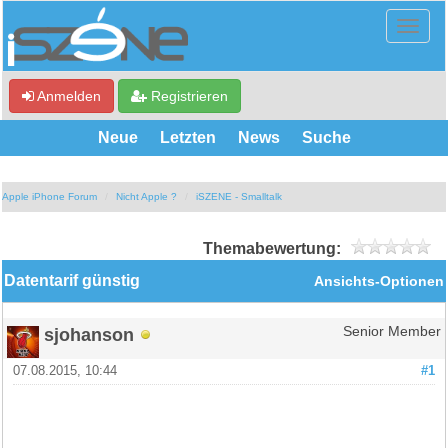
Anmelden
Registrieren
Neue
Letzten
News
Suche
Apple iPhone Forum
Nicht Apple ?
iSZENE - Smalltalk
Themabewertung:
Datentarif günstig
Ansichts-Optionen
sjohanson
Senior Member
07.08.2015, 10:44
#1