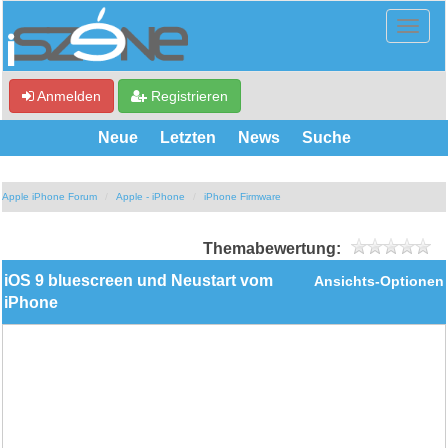
Anmelden
Registrieren
Neue
Letzten
News
Suche
Apple iPhone Forum
Apple - iPhone
iPhone Firmware
Themabewertung:
iOS 9 bluescreen und Neustart vom
Ansichts-Optionen
iPhone