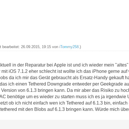
zt bearbeitet: 26.09.2015, 19:15 von
iTommy258
.)
tuell in der Reparatur bei Apple ist und ich wieder mein "alte
it iOS 7.1.2 eher schlecht ist wollte ich das iPhone gerne auf
obs da ich mir das Gerät gebraucht als Ersatz-Handy gekauft ha
 das ich einen Tethered Downgrade entweder per Geekgrade auf
e Version von 6.1.3 bringen kann. Da mir aber das Risiko zu hoch
AC benötige um es wieder zu starten muss ich es ja irgendwie
jetzt ob ich nicht einfach wen ich Tethered auf 6.1.3 bin, einfac
ethered mit den Blobs auf 6.1.3 bringen kann. Würde mich über