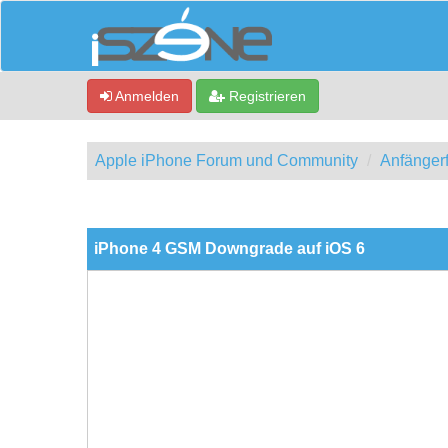
Anmelden
Registrieren
Apple iPhone Forum und Community
Anfänger
0 Bewertung(en) - 0 im Durchschnitt
1
2
3
4
5
iPhone 4 GSM Downgrade auf iOS 6