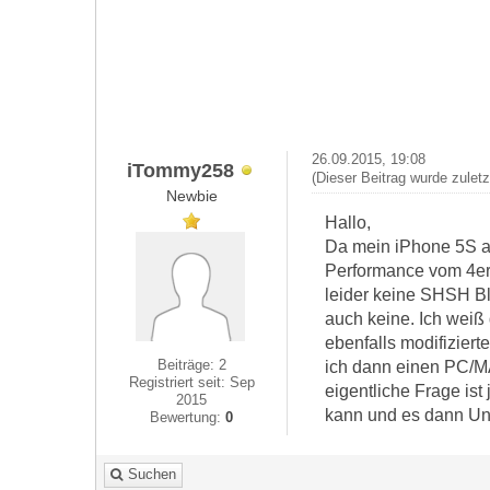
26.09.2015, 19:08
iTommy258
(Dieser Beitrag wurde zulet
Newbie
Hallo,
Da mein iPhone 5S ak
Performance vom 4er m
leider keine SHSH Bl
auch keine. Ich weiß
ebenfalls modifiziert
Beiträge: 2
ich dann einen PC/M
Registriert seit: Sep
eigentliche Frage ist 
2015
kann und es dann Unt
Bewertung:
0
Suchen